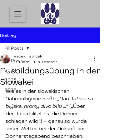
Beitrag
All Posts
Radek Havlíček
All Posts
17. März
1 Min. Lesezeit
Ausbildungsübung in der
2024
Slowakei
2025
2026
Wie es in der slowakischen 
Nationalhymne heißt: 
„Nad Tatrou sa 
blýska, hromy divo bijú ...“
 („Über 
der Tatra blitzt es, die Donner 
schlagen wild“) – genau so wurde 
unser Wetter bei der Ankunft am 
Donnerstagabend beschrieben. 