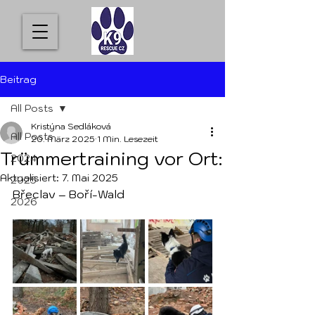
Beitrag
All Posts
Kristýna Sedláková
All Posts
20. März 2025
1 Min. Lesezeit
Trümmertraining vor Ort:
2024
Aktualisiert:
7. Mai 2025
2025
Břeclav – Boří-Wald
2026