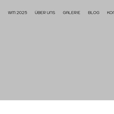
E
WM 2025
ÜBER UNS
GALERIE
BLOG
KO