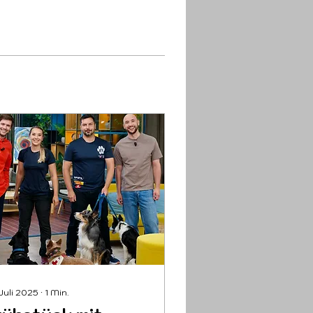
 Juli 2025
∙
1
Min.