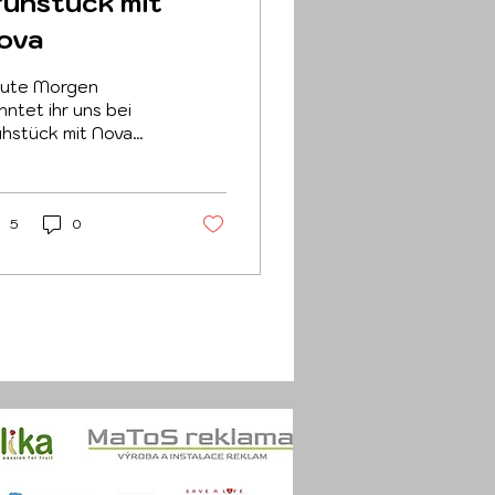
rühstück mit
ova
ute Morgen
nntet ihr uns bei
ühstück mit Nova
hen — in den
rrandov Filmstudios.
5
0