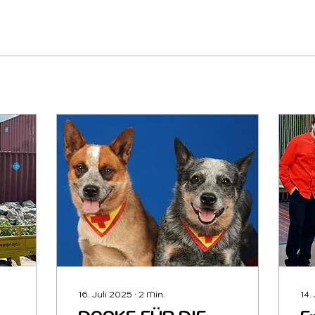
16. Juli 2025
∙
2
Min.
14.