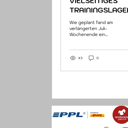
VIELSEITIGES
TRAININGSLAGE
Wie geplant fand am
verlängerten Juli-
Wochenende ein
Trainingslager statt,
bei dem die
Hundeführer von allem
ein bisschen
43
0
ausprobieren konnten.
Gleich am
Donnerstagabend
starteten wir mit einem
Nachtsuchtraining. Die
Natur ist unerbittlich –
trotz des frisch
angelegten vierten
Trümmerarbeitsplatzes
war bereits wieder
durch zahlreiche