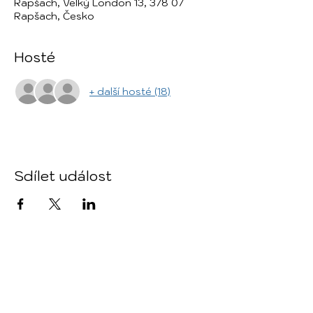
Rapšach, Velký London 13, 378 07
Rapšach, Česko
Hosté
+ další hosté (18)
Sdílet událost