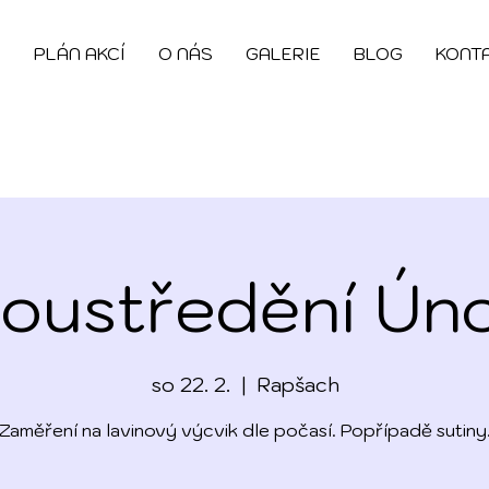
5
PLÁN AKCÍ
O NÁS
GALERIE
BLOG
KONT
oustředění Ún
so 22. 2.
  |  
Rapšach
Zaměření na lavinový výcvik dle počasí. Popřípadě sutiny