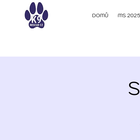
DOMŮ
MS 202
S