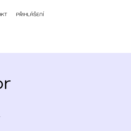
AKT
PŘIHLÁŠENÍ
or
.