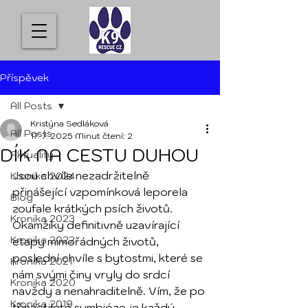
Příspěvek
All Posts
Kristýna Sedláková
All Posts
17. 7. 2025
Minut čtení: 2
DÍK NA CESTU DUHOU
Aktuality
Jsou chvíle nezadržitelně 
Kronika 2024
přinášející vzpomínková leporela 
Blog
zoufale krátkých psích životů. 
Kronika 2023
Okamžiky definitivně uzavírající 
Kronika 2022
etapy mimořádných životů, 
poslední chvíle s bytostmi, které se 
Kronika 2021
nám svými činy vryly do srdcí 
Kronika 2020
navždy a nenahraditelně. Vím, že po 
Kronika 2019
třináctileté symbióze je každý 