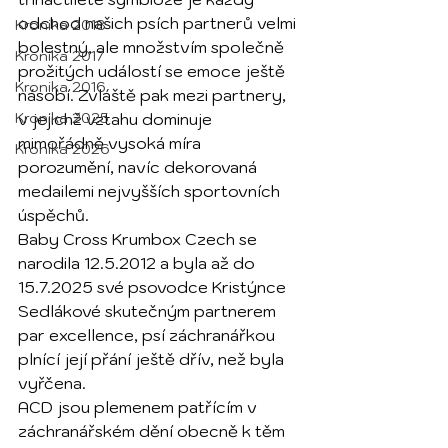
odchod našich psích partnerů velmi 
Kronika 2018
bolestný, ale množstvím společně 
Kronika 2017
prožitých událostí se emoce ještě 
Kronika 2016
násobí. Zvláště pak mezi partnery, 
Kronika 2025
v jejichž vztahu dominuje 
mimořádně vysoká míra 
Kronika 2026
porozumění, navíc dekorovaná 
medailemi nejvyšších sportovních 
úspěchů.
Baby Cross Krumbox Czech se 
narodila 12.5.2012 a byla až do 
15.7.2025 své psovodce Kristýnce 
Sedlákové skutečným partnerem 
par excellence, psí záchranářkou 
plnící její přání ještě dřív, než byla 
vyřčena.
ACD jsou plemenem patřícím v 
záchranářském dění obecně k těm 