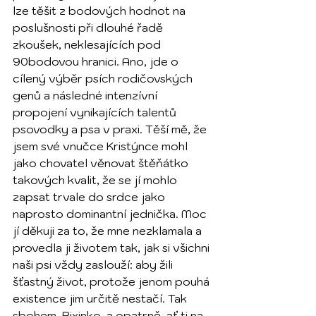
lze těšit z bodových hodnot na 
poslušnosti při dlouhé řadě 
zkoušek, neklesajících pod 
90bodovou hranici. Ano, jde o 
cílený výběr psích rodičovských 
genů a následné intenzívní 
propojení vynikajících talentů 
psovodky a psa v praxi. Těší mě, že 
jsem své vnučce Kristýnce mohl 
jako chovatel věnovat štěňátko 
takových kvalit, že se jí mohlo 
zapsat trvale do srdce jako 
naprosto dominantní jednička. Moc 
jí děkuji za to, že mne nezklamala a 
provedla ji životem tak, jak si všichni 
naši psi vždy zaslouží: aby žili 
šťastný život, protože jenom pouhá 
existence jim určitě nestačí. Tak 
sbohem, Bixinko, a opatrně, ať ti na 