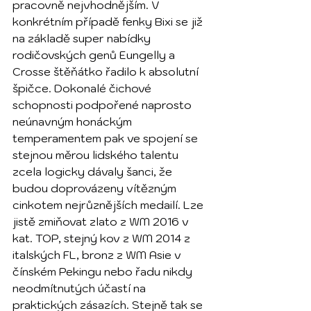
pracovně nejvhodnějším. V 
konkrétním případě fenky Bixi se již 
na základě super nabídky 
rodičovských genů Eungelly a 
Crosse štěňátko řadilo k absolutní 
špičce. Dokonalé čichové 
schopnosti podpořené naprosto 
neúnavným honáckým 
temperamentem pak ve spojení se 
stejnou měrou lidského talentu 
zcela logicky dávaly šanci, že 
budou doprovázeny vítězným 
cinkotem nejrůznějších medailí. Lze 
jistě zmiňovat zlato z WM 2016 v 
kat. TOP, stejný kov z WM 2014 z 
italských FL, bronz z WM Asie v 
čínském Pekingu nebo řadu nikdy 
neodmítnutých účastí na 
praktických zásazích. Stejně tak se 