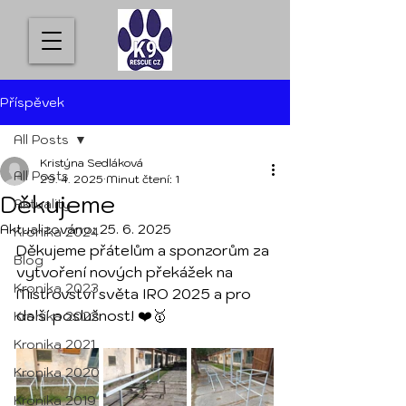
Příspěvek
All Posts
Kristýna Sedláková
All Posts
29. 4. 2025
Minut čtení: 1
Děkujeme
Aktuality
Aktualizováno:
25. 6. 2025
Kronika 2024
Děkujeme přátelům a sponzorům za 
Blog
vytvoření nových překážek na 
Kronika 2023
Mistrovství světa IRO 2025 a pro 
další poslušnost! ❤️🥇
Kronika 2022
Kronika 2021
Kronika 2020
Kronika 2019