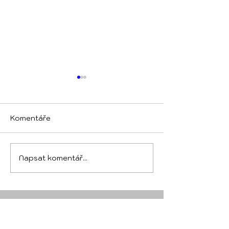
Komentáře
Červnové soustředění
Květnové sous
Napsat komentář...