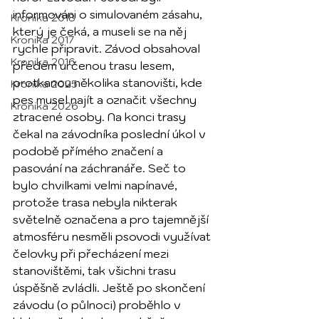
informováni o simulovaném zásahu, 
Kronika 2018
který je čeká, a museli se na něj 
Kronika 2017
rychle připravit. Závod obsahoval 
Kronika 2016
předem určenou trasu lesem, 
protkanou několika stanovišti, kde 
Kronika 2025
pes musel najít a označit všechny 
Kronika 2026
ztracené osoby. Na konci trasy 
čekal na závodníka poslední úkol v 
podobě přímého značení a 
pasování na záchranáře. Seč to 
bylo chvilkami velmi napínavé, 
protože trasa nebyla nikterak 
světelně označena a pro tajemnější 
atmosféru nesměli psovodi využívat 
čelovky při přecházení mezi 
stanovištěmi, tak všichni trasu 
úspěšně zvládli. Ještě po skončení 
závodu (o půlnoci) proběhlo v 