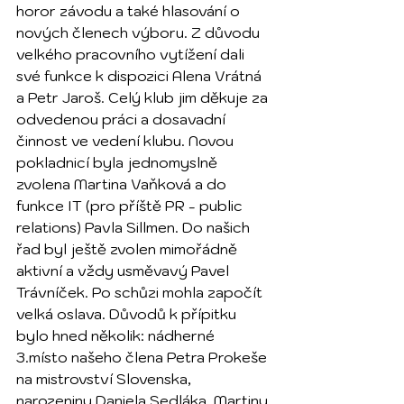
horor závodu a také hlasování o 
nových členech výboru. Z důvodu 
velkého pracovního vytížení dali 
své funkce k dispozici Alena Vrátná 
a Petr Jaroš. Celý klub jim děkuje za 
odvedenou práci a dosavadní 
činnost ve vedení klubu. Novou 
pokladnicí byla jednomyslně 
zvolena Martina Vaňková a do 
funkce IT (pro příště PR - public 
relations) Pavla Sillmen. Do našich 
řad byl ještě zvolen mimořádně 
aktivní a vždy usměvavý Pavel 
Trávníček. Po schůzi mohla započít 
velká oslava. Důvodů k přípitku 
bylo hned několik: nádherné 
3.místo našeho člena Petra Prokeše 
na mistrovství Slovenska, 
narozeniny Daniela Sedláka, Martiny 