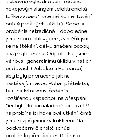
klubovně vyhodnocení, řečeno 
hokejovým slangem „elektronická 
tužka zápasu“, včetně komentování 
právě prožitých zážitků. Sobota 
proběhla netradičně - dopoledne 
jsme si protáhli výcvik, zaměřili jsme 
se na štěkání, délku značení osoby 
a vykrytí terénu. Odpoledne jsme 
věnovali generálnímu úklidu v našich 
budovách (Rebelce a Barbarce), 
aby byly připravené jak na 
nastávající závod Pohár přátelství, 
tak i na letní soustředění s 
rozšířenou kapacitou na přespání. 
Nechybělo ani naladěné rádio a TV 
na probíhající hokejové utkání, čímž 
jsme si zpříjemňovali uklízení. Na 
podvečerní členské schůzi 
proběhlo předání cen Nočního 