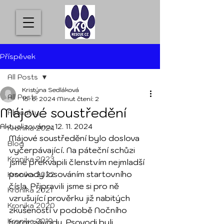
Příspěvek
All Posts
Kristýna Sedláková
All Posts
15. 6. 2024
Minut čtení: 2
Májové soustředění
Aktuality
Aktualizováno:
12. 11. 2024
Kronika 2024
Májové soustředění bylo doslova 
Blog
vyčerpávající. Na páteční schůzi 
Kronika 2023
jsme překvapili členstvím nejmladší 
psovody losováním startovního 
Kronika 2022
čísla. Připravili jsme si pro ně 
Kronika 2021
vzrušující prověrku již nabitých 
Kronika 2020
zkušeností v podobě Nočního 
Kronika 2019
horor závodu. Psovodi byli 