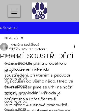
Příspěvek
All Posts
Kristýna Sedláková
All Posts
31. 7. 2025
Minut čtení: 1
PESTRÉ SOUSTŘEDĚNÍ
Aktuality
V červenci dle plánu proběhlo o 
Kronika 2024
prodlouženém víkendu 
Blog
soustředění, při kterém si psovodi 
Kronika 2023
vyzkoušeli od všeho něco. Hned ve 
Kronika 2022
čtvrtek večer jsme se vrhli na noční 
trénink prohledání. Příroda je 
Kronika 2021
neúprosná a i přes čerstvě 
Kronika 2020
vytvořené 4.sutinové pracoviště, 
Kronika 2019
stihla různými skulinami prorůst do 