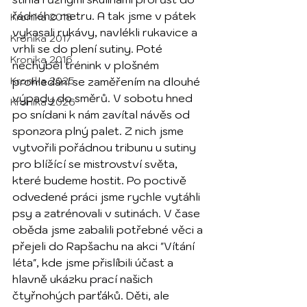
řádného metru. A tak jsme v pátek 
Kronika 2018
vykasali rukávy, navlékli rukavice a 
Kronika 2017
vrhli se do plení sutiny. Poté 
Kronika 2016
nechyběl trénink v plošném 
Kronika 2025
prohledání se zaměřením na dlouhé 
výpady do směrů. V sobotu hned 
Kronika 2026
po snídani k nám zavítal návěs od 
sponzora plný palet. Z nich jsme 
vytvořili pořádnou tribunu u sutiny 
pro blížící se mistrovství světa, 
které budeme hostit. Po poctivě 
odvedené práci jsme rychle vytáhli 
psy a zatrénovali v sutinách. V čase 
oběda jsme zabalili potřebné věci a 
přejeli do Rapšachu na akci "Vítání 
léta", kde jsme přislíbili účast a 
hlavně ukázku prací našich 
čtyřnohých parťáků. Děti, ale 