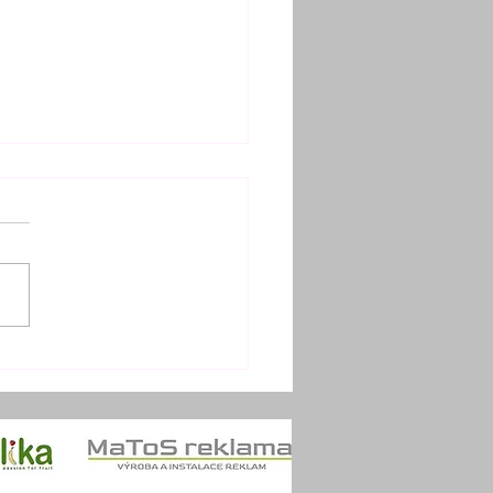
LEDNÍ VÝJEZD
2017 pro psovody K9
ue CZ hned ve svých
tečních lednových
nách začínal a naprosto
olicky i ve svém úplném
u opět...