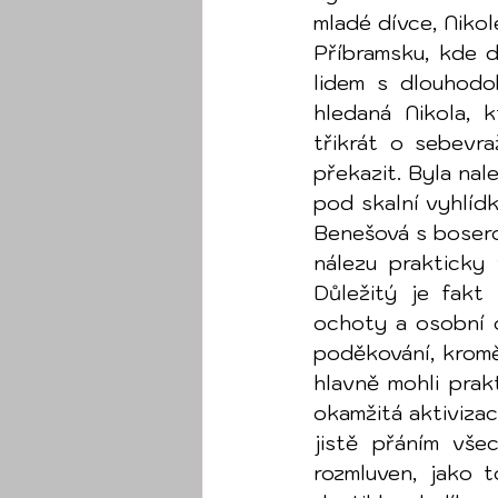
mladé dívce, Nikol
Příbramsku, kde 
lidem s dlouhodo
hledaná Nikola, k
třikrát o sebevra
překazit. Byla nal
pod skalní vyhlíd
Benešová s bosero
nálezu prakticky
Důležitý je fakt
ochoty a osobní 
poděkování, kromě 
hlavně mohli prak
okamžitá aktivizac
jistě přáním vše
rozmluven, jako 