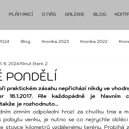
5
PLÁN AKCÍ
O NÁS
GALERIE
BLOG
KONT
 2024
Blog
Kronika 2023
Kronika 2022
Kron
11. 6. 2024
Minut čtení: 2
Kronika 2017
Kronika 2016
Kronika 2025
Kr
 PONDĚLÍ
při praktickém zásahu nepřichází nikdy ve vhodný
 16.1.2017. Ale každopádně je hlavním cí
 takže je rozhodnuto…
ním zimním odpoledni hrozí za chvilku tma a mr
 pobytu venku, je nutno se co nejrychle obléci 
ke stovce kilometrů vzdálenému terénu. Probíhá z