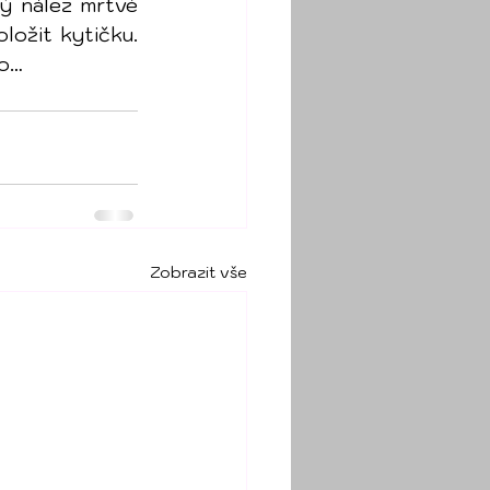
ý nález mrtvé 
ožit kytičku. 
ko…
Zobrazit vše