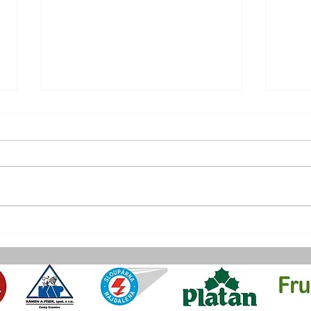
POS
Rok 
Resc
počá
hodi
symb
závěr
BUDOUCNOST
CADAVERŮ