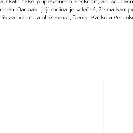
na skále také připraveného seskočit, ani současn
hem. Naopak, její rodina je vděčná, že má kam pol
dík za ochotu a obětavost, Denisi, Katko a Verun