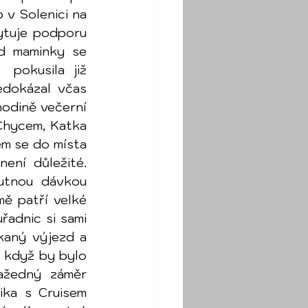
v Solenici na 
tuje podporu 
d maminky se 
pokusila již 
dokázal včas 
odině večerní 
Chycem, Katka 
m se do místa 
ní důležité. 
utnou dávkou 
 patří velké 
adnic si sami 
aný výjezd a 
 když by bylo 
ažedný záměr 
ka s Cruisem 