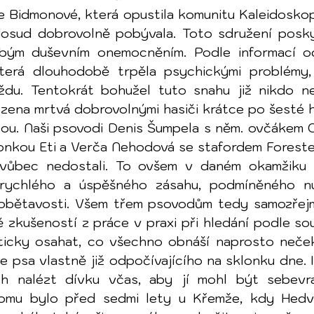
e Bidmonové, která opustila komunitu Kaleidoskop 
dosud dobrovolně pobývala. Toto sdružení posky
bým duševním onemocněním. Podle informací o
terá dlouhodobě trpěla psychickými problémy,  
ždu. Tentokrát bohužel tuto snahu již nikdo ne
ezena mrtvá dobrovolnými hasiči krátce po šesté h
kou. Naši psovodi Denis Šumpela s něm. ovčákem 
nkou Eti a Verča Nehodová se stafordem Foreste
 vůbec nedostali. To ovšem v daném okamžiku ne
 rychlého a úspěšného zásahu, podmíněného n
obětavosti. Všem třem psovodům tedy samozřejmě
zkušeností z práce v praxi při hledání podle souř
ticky osahat, co všechno obnáší naprosto neček
e psa vlastně již odpočívajícího na sklonku dne. I
ch nalézt dívku včas, aby jí mohl být sebevr
tomu bylo před sedmi lety u Křemže, kdy Hedvi