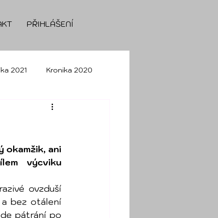
AKT
PŘIHLÁŠENÍ
ika 2021
Kronika 2020
onika 2026
 okamžik, ani 
lem výcviku 
azivé ovzduší 
a bez otálení 
de pátrání po 