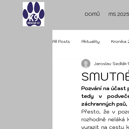
DOMŮ
MS 202
All Posts
Aktuality
Kronika
Jaroslav Sedlák
Kronika 2019
Kronika 2018
SMUTNÉ
Pozvání na účast 
tedy v podvečer
záchranných psů,
Přesto, že v pozd
rozhodně neláká k
vyrazit na cestu 