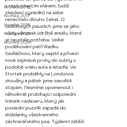
s neutuchajícím elánem, tudíž 
Kronika 2018
zlepšení výsledků na sebe 
Kronika 2017
nenechalo dlouho čekat. O 
Kronika 2016
obědových pauzách jsme se jako 
vždy věnovali údržbě areálu, která 
Kronika 2025
je neustále potřeba. Velké 
Kronika 2026
poděkování patří Radku 
Sedláčkovi, který zajistil a přivezl 
nové zajímavé prvky do sutiny v 
podobě vraku auta a letadla. Ve 
čtvrtek proběhly na Londonce 
zkoušky a pátek jsme zasvětili 
stopám. Nesmíme opomenout i 
několikrát probíhající odpolední 
trénink cadaveru, který jak 
poslední puzzlík zapadá do 
skládanky všestranného 
záchranářského psa. Týdenní zátěži 