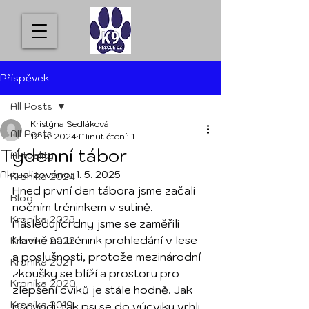
Příspěvek
All Posts
Kristýna Sedláková
All Posts
12. 8. 2024
Minut čtení: 1
Týdenní tábor
Aktuality
Aktualizováno:
1. 5. 2025
Kronika 2024
Hned první den tábora jsme začali 
Blog
nočním tréninkem v sutině. 
Kronika 2023
Následující dny jsme se zaměřili 
hlavně na trénink prohledání v lese 
Kronika 2022
a poslušnosti, protože mezinárodní 
Kronika 2021
zkoušky se blíží a prostoru pro 
Kronika 2020
zlepšení cviků je stále hodně. Jak 
Kronika 2019
psovodi, tak psi se do výcviku vrhli 