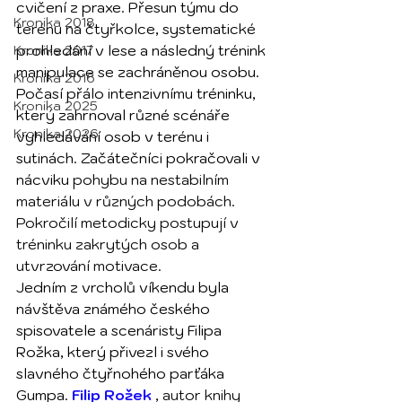
cvičení z praxe. Přesun týmu do 
Kronika 2018
terénu na čtyřkolce, systematické 
prohledání v lese a následný trénink 
Kronika 2017
manipulace se zachráněnou osobu. 
Kronika 2016
Počasí přálo intenzivnímu tréninku, 
Kronika 2025
který zahrnoval různé scénáře 
Kronika 2026
vyhledávání osob v terénu i 
sutinách. Začátečníci pokračovali v 
nácviku 
pohybu na nestabilním 
materiálu v různých podobách. 
Pokročilí metodicky postupují v 
tréninku zakrytých osob a 
utvrzování motivace.
Jedním z vrcholů víkendu byla 
návštěva známého českého 
spisovatele a scenáristy Filipa 
Rožka, který přivezl i svého 
slavného čtyřnohého parťáka 
Gumpa. 
Filip Rožek
 , autor knihy 