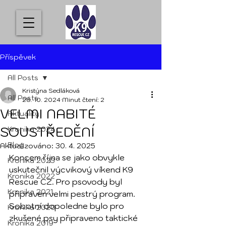
Příspěvek
All Posts
Kristýna Sedláková
All Posts
28. 10. 2024
Minut čtení: 2
VELMI NABITÉ
Aktuality
SOUSTŘEDĚNÍ
Kronika 2024
Blog
Aktualizováno:
30. 4. 2025
Koncem října se jako obvykle 
Kronika 2023
uskutečnil výcvikový víkend K9 
Kronika 2022
Rescue CZ. Pro psovody byl 
Kronika 2021
připraven velmi pestrý program. 
Sobotní dopoledne bylo pro 
Kronika 2020
zkušené psy připraveno taktické 
Kronika 2019