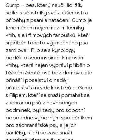
Gump – pes, který naučil lidi žít, 
sdílel s účastníky své zkušenosti a 
příběhy z psaní a natáčení. Gump je 
fenoménem nejen mezi milovníky 
knih, ale i filmových fanoušků, kteří 
si příběh tohoto výjimečného psa 
zamilovali. Filip se s kynology 
podělil o svou inspiraci k napsání 
knihy, která nejen vypráví příběh o 
těžkém životě psů bez domova, ale 
přináší i poselství o naději, 
přátelství a nezdolnosti vůle. Gump 
s Filipem, kteří se snaží pomáhat se 
záchranou psů z nevhodných 
podmínek, byli tedy pro sobotní 
odpoledne výborným společníkem 
pro záchranářské psy a jejich 
páníčky, kteří se zase snaží 