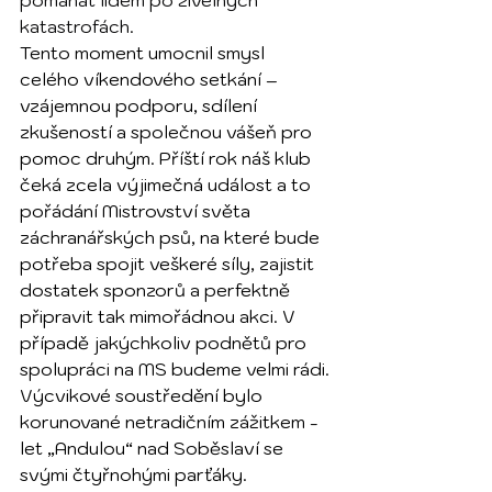
pomáhat lidem po živelných 
katastrofách.
Tento moment umocnil smysl 
celého víkendového setkání – 
vzájemnou podporu, sdílení 
zkušeností a společnou vášeň pro 
pomoc druhým. Příští rok náš klub 
čeká zcela výjimečná událost a to 
pořádání Mistrovství světa 
záchranářských psů, na které bude 
potřeba spojit veškeré síly, zajistit 
dostatek sponzorů a perfektně 
připravit tak mimořádnou akci. V 
případě jakýchkoliv podnětů pro 
spolupráci na MS budeme velmi rádi.
Výcvikové soustředění bylo 
korunované netradičním zážitkem - 
let „Andulou“ nad Soběslaví se 
svými čtyřnohými parťáky.