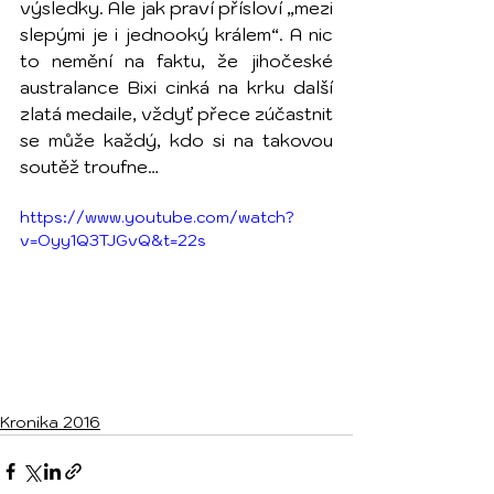
výsledky. Ale jak praví přísloví „mezi 
slepými je i jednooký králem“. A nic 
to nemění na faktu, že jihočeské 
australance Bixi cinká na krku další 
zlatá medaile, vždyť přece zúčastnit 
se může každý, kdo si na takovou 
soutěž troufne…
https://www.youtube.com/watch?
v=Oyy1Q3TJGvQ&t=22s
Kronika 2016