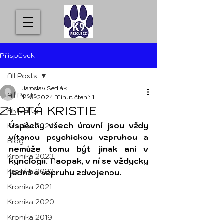
Příspěvek
All Posts
Jaroslav Sedlák
All Posts
11. 6. 2024
Minut čtení: 1
ZLATÁ KRISTIE
Aktuality
Úspěchy všech úrovní jsou vždy 
Kronika 2024
vítanou psychickou vzpruhou a 
Blog
nemůže tomu být jinak ani v 
Kronika 2023
kynologii. Naopak, v ní se vždycky 
Kronika 2022
jedná o vzpruhu zdvojenou.
Kronika 2021
Kronika 2020
Kronika 2019