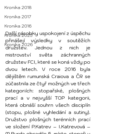
Kronika 2018
Kronika 2017
Kronika 2016
Další násobky uspokojení z úspěchu 
Kronika 2025
přinášejí výsledky v soutěžích 
Kronika 2026
družstev. Jednou z nich je 
mistrovství světa záchranných 
družstev FCI, které se koná vždy po 
dvou letech. V roce 2016 byla 
dějištěm rumunská Craiova a ČR se 
zúčastnila ze čtyř možných ve třech 
kategoriích: stopařské, plošných 
prací a v nejvyšší TOP kategorii, 
která obnáší souhrn všech disciplín 
(stopu, plošné vyhledání a sutiny). 
Družstvo plošných terénních prací 
ve složení P.Katrev – I.Katrevová – 
M.Burda obsadilo 5. místo, stopaři v 