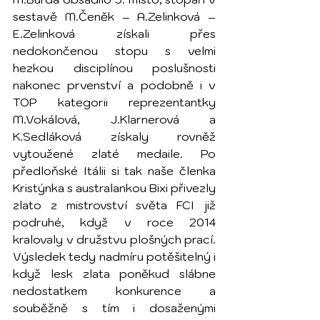
sestavě M.Čeněk – A.Zelinková – 
E.Zelinková získali přes 
nedokončenou stopu s velmi 
hezkou disciplínou poslušnosti 
nakonec prvenství a podobně i v 
TOP kategorii reprezentantky 
M.Vokálová, J.Klarnerová a 
K.Sedláková získaly rovněž 
vytoužené zlaté medaile. Po 
předloňské Itálii si tak naše členka 
Kristýnka s australankou Bixi přivezly 
zlato z mistrovství světa FCI již 
podruhé, když v roce 2014 
kralovaly v družstvu plošných prací. 
Výsledek tedy nadmíru potěšitelný i 
když lesk zlata poněkud slábne 
nedostatkem konkurence a 
souběžně s tím i dosaženými 