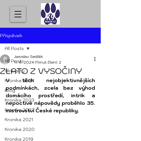
Příspěvek
All Posts
Jaroslav Sedlák
All Posts
11. 6. 2024
Minut čtení: 2
ZLATO Z VYSOČINY
Aktuality
V těch nejobjektivnějších 
Kronika 2024
podmínkách, zcela bez výhod 
Blog
domácího prostředí, intrik a 
Kronika 2023
nepoctivé nápovědy proběhlo 35. 
Kronika 2022
mistrovství České republiky.
Kronika 2021
Kronika 2020
Kronika 2019