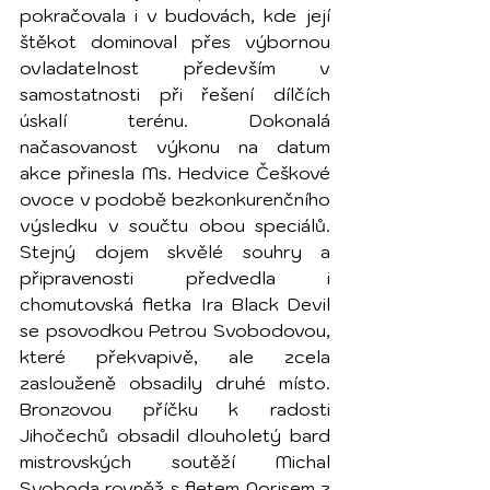
pokračovala i v budovách, kde její 
štěkot dominoval přes výbornou 
ovladatelnost především v 
samostatnosti při řešení dílčích 
úskalí terénu. Dokonalá 
načasovanost výkonu na datum 
akce přinesla Ms. Hedvice Češkové 
ovoce v podobě bezkonkurenčního 
výsledku v součtu obou speciálů. 
Stejný dojem skvělé souhry a 
připravenosti předvedla i 
chomutovská fletka Ira Black Devil 
se psovodkou Petrou Svobodovou, 
které překvapivě, ale zcela 
zaslouženě obsadily druhé místo. 
Bronzovou příčku k radosti 
Jihočechů obsadil dlouholetý bard 
mistrovských soutěží Michal 
Svoboda rovněž s fletem Norisem z 