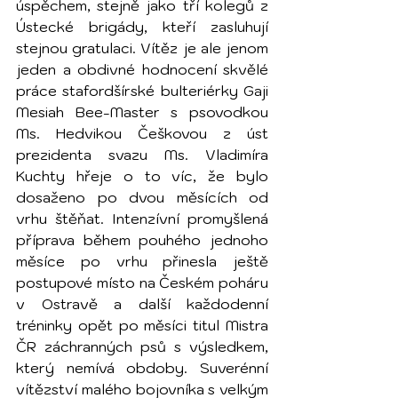
úspěchem, stejně jako tří kolegů z 
Ústecké brigády, kteří zasluhují 
stejnou gratulaci. Vítěz je ale jenom 
jeden a obdivné hodnocení skvělé 
práce stafordšírské bulteriérky Gaji 
Mesiah Bee-Master s psovodkou 
Ms. Hedvikou Češkovou z úst 
prezidenta svazu Ms. Vladimíra 
Kuchty hřeje o to víc, že bylo 
dosaženo po dvou měsících od 
vrhu štěňat. Intenzívní promyšlená 
příprava během pouhého jednoho 
měsíce po vrhu přinesla ještě 
postupové místo na Českém poháru 
v Ostravě a další každodenní 
tréninky opět po měsíci titul Mistra 
ČR záchranných psů s výsledkem, 
který nemívá obdoby. Suverénní 
vítězství malého bojovníka s velkým 