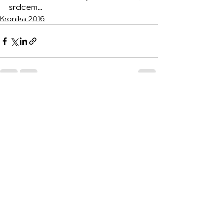
srdcem…
Kronika 2016
Zobrazit vše
Nejnovější příspěvky