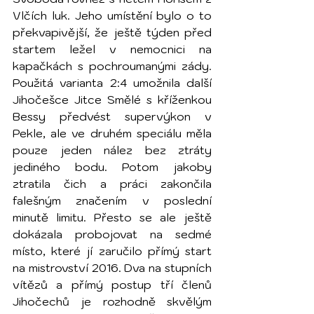
Vlčích luk. Jeho umístění bylo o to 
překvapivější, že ještě týden před 
startem ležel v nemocnici na 
kapačkách s pochroumanými zády. 
Použitá varianta 2:4 umožnila další 
Jihočešce Jitce Smělé s kříženkou 
Bessy předvést supervýkon v 
Pekle, ale ve druhém speciálu měla 
pouze jeden nález bez ztráty 
jediného bodu. Potom jakoby 
ztratila čich a práci zakončila 
falešným značením v poslední 
minutě limitu. Přesto se ale ještě 
dokázala probojovat na sedmé 
místo, které jí zaručilo přímý start 
na mistrovství 2016. Dva na stupních 
vítězů a přímý postup tří členů 
Jihočechů je rozhodně skvělým 