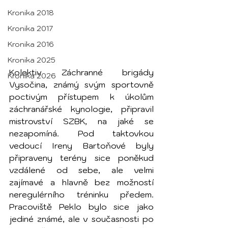
Kronika 2018
Kronika 2017
Kronika 2016
Kronika 2025
Kolektiv Záchranné brigády 
Kronika 2026
Vysočina, známý svým sportovně 
poctivým přístupem k úkolům 
záchranářské kynologie, připravil 
mistrovství SZBK, na jaké se 
nezapomíná. Pod taktovkou 
vedoucí Ireny Bartoňové byly 
připraveny terény sice poněkud 
vzdálené od sebe, ale velmi 
zajímavé a hlavně bez možností 
neregulérního tréninku předem. 
Pracoviště Peklo bylo sice jako 
jediné známé, ale v současnosti po 