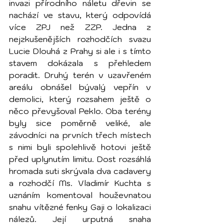
invazi přírodního náletu dřevin se 
nachází ve stavu, který odpovídá 
více ZPJ než ZZP. Jedna z 
nejzkušenějších rozhodčích svazu 
Lucie Dlouhá z Prahy si ale i s tímto 
stavem dokázala s přehledem 
poradit. Druhý terén v uzavřeném 
areálu obnášel bývalý vepřín v 
demolici, který rozsahem ještě o 
něco převyšoval Peklo. Oba terény 
byly sice poměrně veliké, ale 
závodníci na prvních třech místech 
s nimi byli spolehlivě hotovi ještě 
před uplynutím limitu. Dost rozsáhlá 
hromada suti skrývala dva cadavery 
a rozhodčí Ms. Vladimír Kuchta s 
uznáním komentoval houževnatou 
snahu vítězné fenky Gaji o lokalizaci 
nálezů. Její urputná snaha 