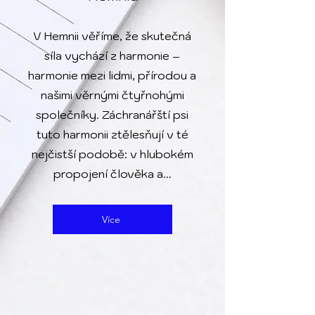
V Hemnii věříme, že skutečná
síla vychází z harmonie –
harmonie mezi lidmi, přírodou a
našimi věrnými čtyřnohými
společníky. Záchranářští psi
tuto harmonii ztělesňují v té
nejčistší podobě: v hlubokém
propojení člověka a...
Více