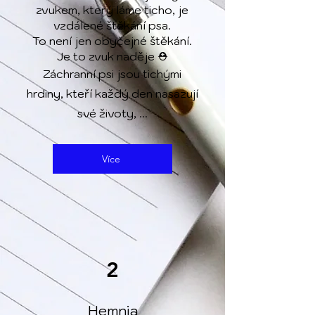
zvukem, který láme ticho, je
vzdálené štěkání psa.
To není jen obyčejné štěkání.
Je to zvuk naděje ⛑
Záchranní psi jsou tichými
hrdiny, kteří každý den nasazují
své životy, ...
Více
2
Hemnia