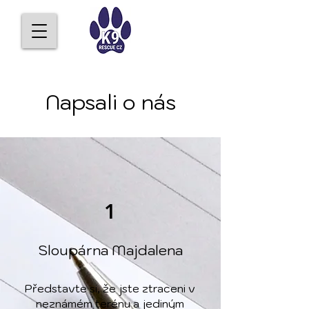
Napsali o
nás
1
Sloupárna Majdalena
Představte si, že jste ztraceni v
neznámém terénu a jediným