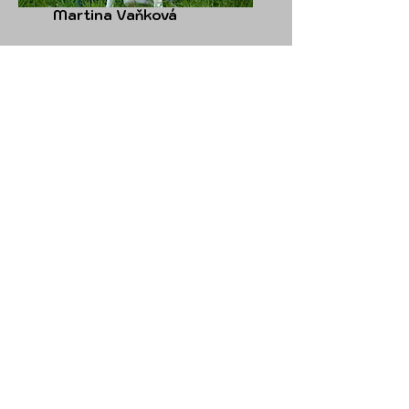
Martina Vaňková
+420 774 693 909
jase@zachranari.cz
Administrativa