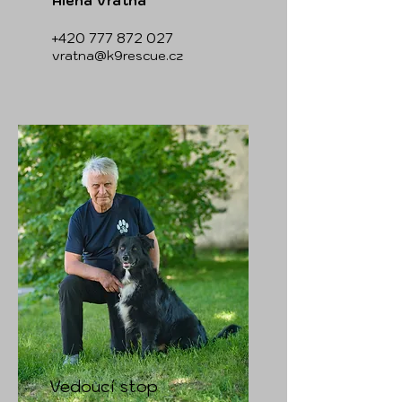
Alena Vrátná
+420 777 872 027
vratna@k9rescue.cz
Vedoucí stop