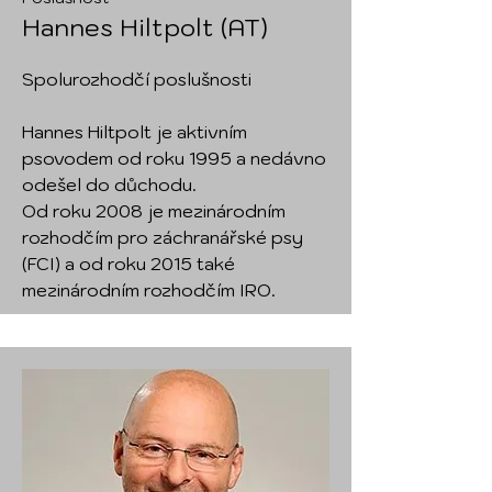
Hannes Hiltpolt (AT)
Spolurozhodčí poslušnosti
Hannes Hiltpolt je aktivním
psovodem od roku 1995 a nedávno
odešel do důchodu.
Od roku 2008 je mezinárodním
rozhodčím pro záchranářské psy
(FCI) a od roku 2015 také
mezinárodním rozhodčím IRO.