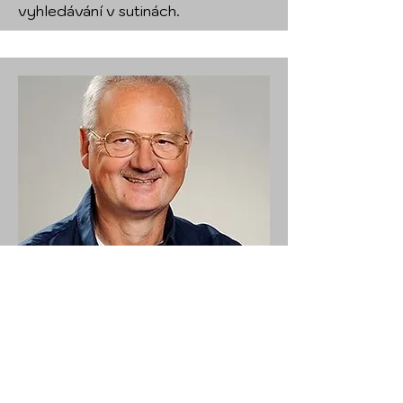
vyhledávání v sutinách.
Stopy
Detlef Kühn (DE)
Hlavní rozhodčí stop