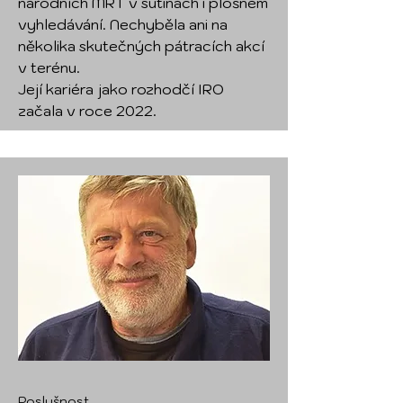
národních MRT v sutinách i plošném
vyhledávání. Nechyběla ani na
několika skutečných pátracích akcí
v terénu.
Její kariéra jako rozhodčí IRO
začala v roce 2022.
Poslušnost