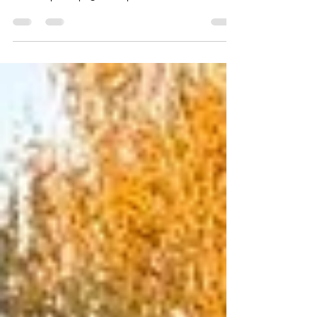
Červnové soustředění
Extrémní počasí nás nezastaví! Úmorná
vedra a přepadové bouřky nás o víkendu
docela potrápily. Kvůli pracovním
povinnostem a dovoleným jsme se sešli
tentokrát v menší sestavě, ale příprava na
červencové zkoušky jela naplno i ve dvou
družstvech na sutinách i plochách. Po
tréninku jsme navíc přidali i krátký vodní
výcvik pro zchlazení. A samozřejmě
nechyběl ranní pravidelný nedělní rituál -
socializační rozcvička. Nezaháleli jsme ani
pracovně – stihli jsme rozřezat a navozit s