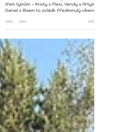
jsou úspěšně za námi!
Máme splněno! Obrovská gratulace našim
třem týmům – Kristy s Mexi, Vendy s Artym a
Daniel s Bixem to zvládli. Předminulý víkend
nás počasí opravdu nešetřilo, kdy z ranního
silného větru a zimy jsme skočili rovnou do
odpoledního horka, ale všichni byli skvělí,
dali do toho maximum a zabojovali. Celá
akce proběhla pod taktovkou naší
organizace K9RESCUE CZ ve spolupráci se
SZBK. Byla to letos už naše druhá společná
akce a moc doufám, že se tato skvělá
spolupráce bude i nadále ro