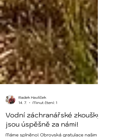
Radek Havlíček
14. 7.
Minut čtení: 1
Vodní záchranářské zkoušky