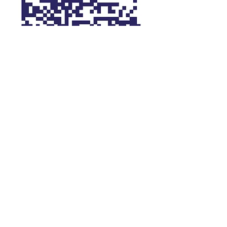
FIO CZ
2302803027
/2010