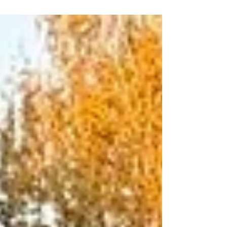
Die drückende Hitze und die plötzlichen
Gewitter haben uns am Wochenende ganz
schön gefordert. Aufgrund von beruflichen
Verpflichtungen und Urlauben waren wir
diesmal in einer kleineren Gruppe
unterwegs, doch die Vorbereitung auf die
Prüfungen im Juli lief trotzdem auf
Hochtouren. In zwei Teams wurde sowohl in
der Trümmer- als auch in der Flächensuche
trainiert. Nach dem Training gab es zur
Abkühlung sogar noch eine kurze
Wassereinhei