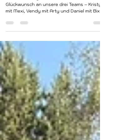
hinter uns!
Wir haben es geschafft! Herzlichen
Glückwunsch an unsere drei Teams – Kristy
mit Mexi, Vendy mit Arty und Daniel mit Bix –
sie haben ihre Prüfungen erfolgreich
bestanden. Am vorletzten Wochenende
meinte es das Wetter wirklich nicht gut mit
uns. Vom starken Morgenwind und der Kälte
ging es direkt in die Nachmittagshitze. Trotz
dieser anspruchsvollen Bedingungen haben
alle ihr Bestes gegeben, großartig gekämpft
und hervorragende Leistungen gezeigt. Die
gesamte Veranstaltung wur