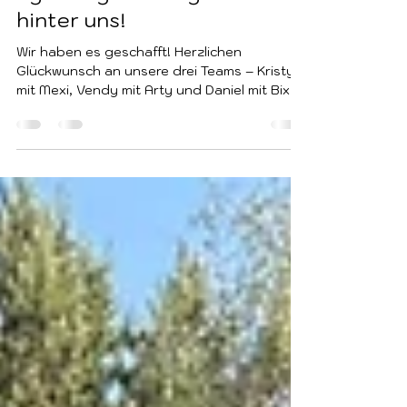
Wasserrettungshundeprüfu
ngen liegen erfolgreich
hinter uns!
Wir haben es geschafft! Herzlichen
Glückwunsch an unsere drei Teams – Kristy
mit Mexi, Vendy mit Arty und Daniel mit Bix –
sie haben ihre Prüfungen erfolgreich
bestanden. Am vorletzten Wochenende
meinte es das Wetter wirklich nicht gut mit
uns. Vom starken Morgenwind und der Kälte
ging es direkt in die Nachmittagshitze. Trotz
dieser anspruchsvollen Bedingungen haben
alle ihr Bestes gegeben, großartig gekämpft
und hervorragende Leistungen gezeigt. Die
gesamte Veranstaltung wur