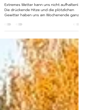
Radek Havlíček
23. Juni
1 Min. Lesezeit
Trainingscamp im Juni
Extremes Wetter kann uns nicht aufhalten!
Die drückende Hitze und die plötzlichen
Gewitter haben uns am Wochenende ganz
schön gefordert. Aufgrund von beruflichen
Verpflichtungen und Urlauben waren wir
diesmal in einer kleineren Gruppe
unterwegs, doch die Vorbereitung auf die
Prüfungen im Juli lief trotzdem auf
Hochtouren. In zwei Teams wurde sowohl in
der Trümmer- als auch in der Flächensuche
trainiert. Nach dem Training gab es zur
Abkühlung sogar noch eine kurze
Wassereinhei