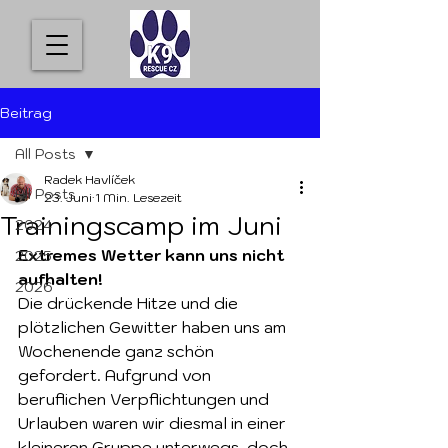
Beitrag
All Posts
Radek Havlíček
All Posts
23. Juni
1 Min. Lesezeit
Trainingscamp im Juni
2024
Extremes Wetter kann uns nicht 
2025
aufhalten!
2026
Die drückende Hitze und die 
plötzlichen Gewitter haben uns am 
Wochenende ganz schön 
gefordert. Aufgrund von 
beruflichen Verpflichtungen und 
Urlauben waren wir diesmal in einer 
kleineren Gruppe unterwegs, doch 