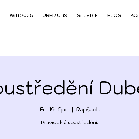
E
WM 2025
ÜBER UNS
GALERIE
BLOG
KO
oustředění Dub
Fr., 19. Apr.
  |  
Rapšach
Pravidelné soustředění.