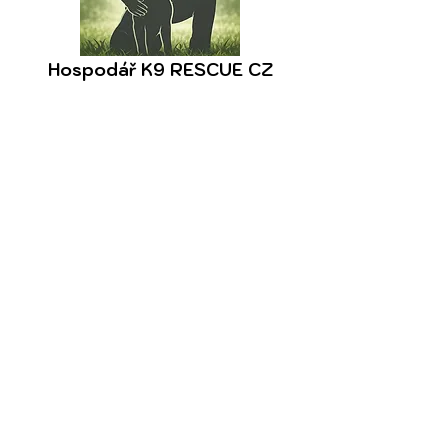
Hospodář K9 RESCUE CZ
Bohuslav Petr
+420 778 737 885
petr.bohuslav@farmabila.cz
Revizor K9 RESCUE CZ
Kopecká Vendula
+420 775 455 536