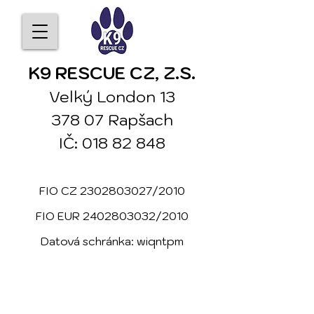
K9 RESCUE CZ, Z.S.
Velký London 13
378 07 Rapšach
IČ: 01
8 8
2 84
8
FIO CZ
2302803027
/2
010
FIO EUR
2402803032
/2010
Datová schránka: wiqntpm