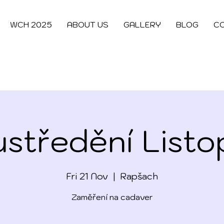
WCH 2025
ABOUT US
GALLERY
BLOG
C
středění List
Fri 21 Nov
  |  
Rapšach
Zaměření na cadaver