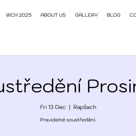
WCH 2025
ABOUT US
GALLERY
BLOG
C
středění Pros
Fri 13 Dec
  |  
Rapšach
Pravidelné soustředění.