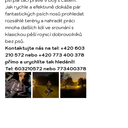
psí parťáci právě v boji s časem. 
Jak rychle a efektivně dokáže pár 
fantastických psích nosů prohledat 
rozsáhlé terény a nahradit práci 
mnoha dalších lidí ve srovnání s 
klasickou pěší rojnicí dobrovolníků 
bez psů.
Kontaktujte nás na tel: +420 603 
210 572 nebo +420 773 400 378
přímo a urychlíte tak hledání!!
Tel: 603210572 nebo 773400378