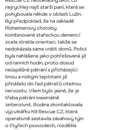
Rescue CZ neodkladný úkol, co 
nejrychleji najít starší paní, která se 
pohybovala někde v oblasti Lužin. 
Byl předpoklad, že na základě 
Alzheimerovy choroby 
kombinované stařeckou demencí 
zcela ztratila orientaci, takže se 
nedokázala sama vrátit domů. Policii 
byla nahlášena jako pohřešovaná již 
od ranních hodin, proto dosud 
neúspěšné pátrání s přicházející 
tmou a nízkými teplotami již 
přinášelo do řad pátračů citelnou 
nervozitu. Všem bylo jasné, že je 
třeba pátrání maximálně 
zintenzívnit. Rodina zkontaktovala 
výcvikářku K9 Rescue CZ, která 
operativně sestavila zásahový tým 
o čtyřech psovodech, rozdělila 