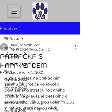
Příspěvek
All Posts
Kristýna Sedláková
All Posts
12. 11. 2024
Minut čtení: 2
PÁTRAČKA S
Aktuality
HAPPYENDEM
Kronika 2024
Blog
Aktualizováno:
7. 5. 2025
Výzva k účasti na praktickém 
Kronika 2023
zásahu čili prosba kohokoliv 
Kronika 2022
postiženého ztrátou rodinného 
Kronika 2021
příslušníka převážně dětského či 
seniorského věku, jsou voláním SOS 
Kronika 2020
in natura, které nejsou nikdy 
Kronika 2019