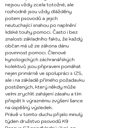
nejsou vždy zcela totožné, ale 
rozhodně jsou vždy dlážděny 
potem psovodů a jejich 
neutuchající snahou po naplnění 
lidské touhy pomoci. Často i bez 
znalosti základního faktu, že každý 
občan má už ze zákona dánu 
povinnost pomoci. Členové 
kynologických záchranářských 
kolektivů jsou připraveni pomáhat 
nejen primárně ve spolupráci s IZS, 
ale i na základě přímého požadavku 
postižených, který někdy může 
velmi zrychlit zahájení zásahu a tím 
přispět k výraznému zvýšení šance 
na úspěšný výsledek.
Právě v tomto duchu přijalo minulý 
týden družstvo psovodů K9 