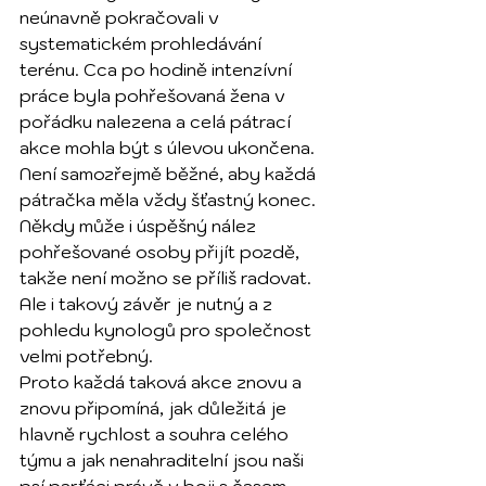
neúnavně pokračovali v 
systematickém prohledávání 
terénu. Cca po hodině intenzívní 
práce byla pohřešovaná žena v 
pořádku nalezena a celá pátrací 
akce mohla být s úlevou ukončena.
Není samozřejmě běžné, aby každá 
pátračka měla vždy šťastný konec. 
Někdy může i úspěšný nález 
pohřešované osoby přijít pozdě, 
takže není možno se příliš radovat. 
Ale i takový závěr je nutný a z 
pohledu kynologů pro společnost 
velmi potřebný.
Proto každá taková akce znovu a 
znovu připomíná, jak důležitá je 
hlavně rychlost a souhra celého 
týmu a jak nenahraditelní jsou naši 