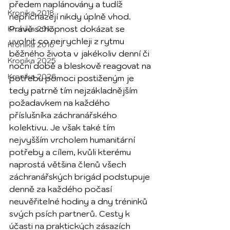
předem naplánovány a tudíž 
Kronika 2018
nepřicházejí nikdy úplně vhod. 
Právě schopnost dokázat se 
Kronika 2017
uvolnit co nejrychleji z rytmu 
Kronika 2016
běžného života v jakékoliv denní či 
Kronika 2025
noční době a bleskově reagovat na 
Kronika 2026
potřebu pomoci postiženým je 
tedy patrně tím nejzákladnějším 
požadavkem na každého 
příslušníka záchranářského 
kolektivu. Je však také tím 
nejvyšším vrcholem humanitární 
potřeby a cílem, kvůli kterému 
naprostá většina členů všech 
záchranářských brigád podstupuje 
denně za každého počasí 
neuvěřitelné hodiny a dny tréninků 
svých psích partnerů. Cesty k 
účasti na praktických zásazích 