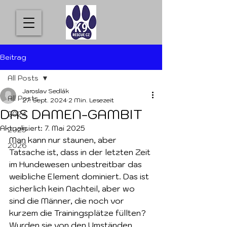
Beitrag
All Posts
Jaroslav Sedlák
All Posts
27. Sept. 2024
2 Min. Lesezeit
DAS DAMEN-GAMBIT
2024
Aktualisiert:
7. Mai 2025
2025
Man kann nur staunen, aber 
2026
Tatsache ist, dass in der letzten Zeit 
im Hundewesen unbestreitbar das 
weibliche Element dominiert. Das ist 
sicherlich kein Nachteil, aber wo 
sind die Männer, die noch vor 
kurzem die Trainingsplätze füllten? 
Wurden sie von den Umständen 