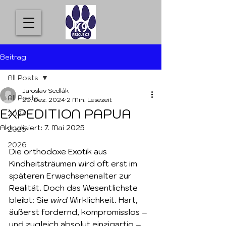
Beitrag
All Posts
Jaroslav Sedlák
All Posts
20. Dez. 2024
2 Min. Lesezeit
EXPEDITION PAPUA
2024
Aktualisiert:
7. Mai 2025
2025
2026
Die orthodoxe Exotik aus 
Kindheitsträumen wird oft erst im 
späteren Erwachsenenalter zur 
Realität. Doch das Wesentlichste 
bleibt: Sie 
wird
 Wirklichkeit. Hart, 
äußerst fordernd, kompromisslos – 
und zugleich absolut einzigartig – 