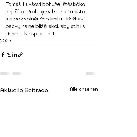
Tomáši Lukšovi bohužel štěstíčko 
nepřálo. Probojoval se na 5.místo, 
ale bez splněného limitu. Již žhaví 
packy na nejbližší akci, aby stihli s 
Annie také splnit limit.
2025
Alle ansehen
Aktuelle Beiträge