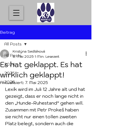
Beitrag
All Posts
Kristýna Sedláková
All Posts
6. Mai 2025
1 Min. Lesezeit
Es hat geklappt. Es hat
2024
wirklich geklappt!
2025
2026
Aktualisiert:
7. Mai 2025
Lexík wird im Juli 12 Jahre alt und hat 
gezeigt, dass er noch lange nicht in 
den „Hunde-Ruhestand“ gehen will. 
Zusammen mit Petr Prokeš haben 
sie nicht nur einen tollen zweiten 
Platz belegt, sondern auch die 