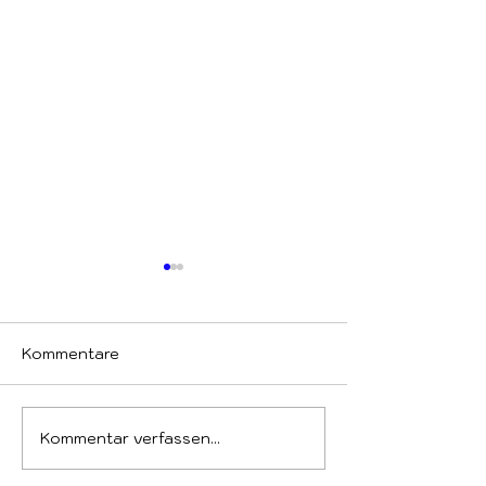
Kommentare
Willkommen Eli
EXPEDITION PAPUA
Kommentar verfassen...