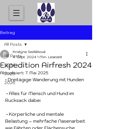
Beitrag
All Posts
Kristýna Sedláková
All Posts
4. Sept. 2024
1 Min. Lesezeit
Expedition Airfresh 2024
2024
Aktualisiert:
7. Mai 2025
2025
• Dreitägige Wanderung mit Hunden
2026
 • Alles für Mensch und Hund im 
Rucksack dabei
 • Körperliche und mentale 
Belastung – mehrfache Nasenarbeit 
wie Fährten oder Flächensuche