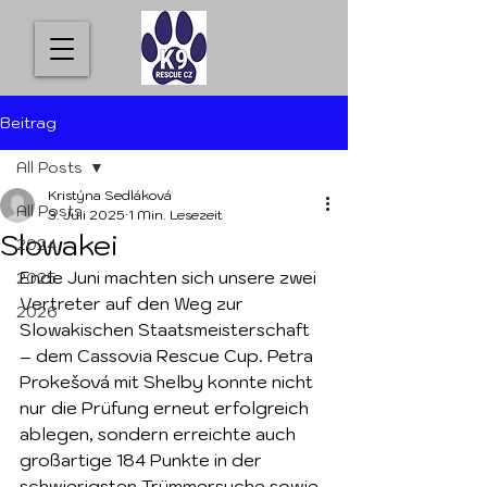
Beitrag
All Posts
Kristýna Sedláková
All Posts
3. Juli 2025
1 Min. Lesezeit
Slowakei
2024
Ende Juni machten sich unsere zwei 
2025
Vertreter auf den Weg zur 
2026
Slowakischen Staatsmeisterschaft 
– dem Cassovia Rescue Cup. Petra 
Prokešová mit Shelby konnte nicht 
nur die Prüfung erneut erfolgreich 
ablegen, sondern erreichte auch 
großartige 184 Punkte in der 
schwierigsten Trümmersuche sowie 